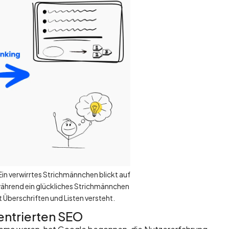
in verwirrtes Strichmännchen blickt auf
während ein glückliches Strichmännchen
t Überschriften und Listen versteht.
zentrierten SEO