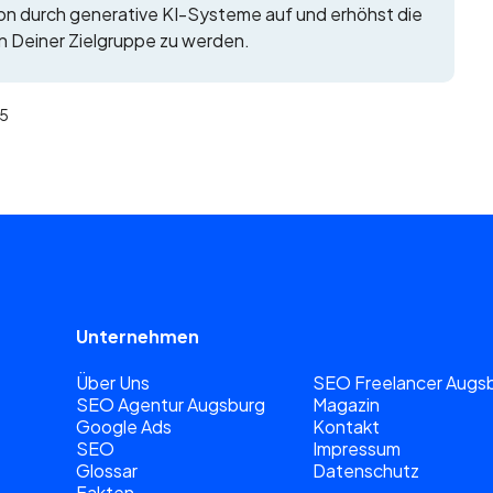
tion durch generative KI-Systeme auf und erhöhst die
en Deiner Zielgruppe zu werden.
25
Unternehmen
Über Uns
SEO Freelancer Augs
SEO Agentur Augsburg
Magazin
Google Ads
Kontakt
SEO
Impressum
Glossar
Datenschutz
Fakten