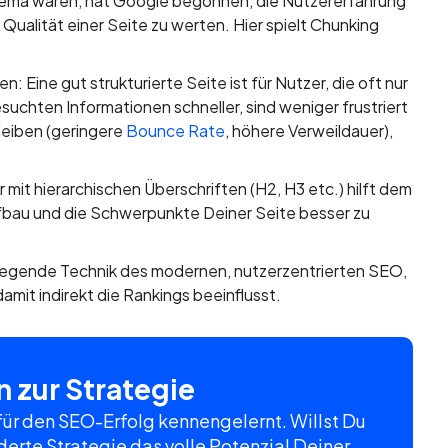
hema waren, hat Google begonnen, die Nutzererfahrung
e Qualität einer Seite zu werten. Hier spielt Chunking
 Eine gut strukturierte Seite ist für Nutzer, die oft nur
suchten Informationen schneller, sind weniger frustriert
bleiben (geringere
Bounce Rate
, höhere Verweildauer),
r mit hierarchischen Überschriften (H2, H3 etc.) hilft dem
fbau und die Schwerpunkte Deiner Seite besser zu
ndlegende Technik des modernen, nutzerzentrierten SEO,
amit indirekt die Rankings beeinflusst.
 zur Strategie
 für den SEO-Erfolg kennengelernt. Willst Du
erte Strategie das volle Potenzial Deiner