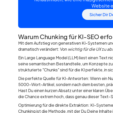
Website e
Sicher Dir 
Warum Chunking für KI-SEO erfolg
Mit dem Aufstieg von generativen KI-Systemen und
dramatisch verändert: Von
wichtig für die UX
z
u ab
Ein Large Language Model (LLM) liest einen Text nic
seine semantischen Bestandteile, um Konzepte zu 
strukturierte "Chunks" sind für die KI perfekte, in
Die perfekte Quelle für KI-Antworten: Wenn ein Nutz
5000-Wort-Artikel, sondern nach dem besten, prä
Hast Du einen kurzen Absatz unter einer klaren Übe
die Chance extrem hoch, dass genau dieser Text-Sch
Optimierung für die direkte Extraktion: KI-Systeme 
Chunking ist die Methode, mit der Du Deine Inhalte 