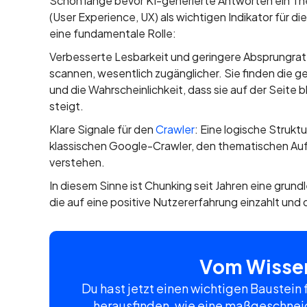
Schon lange bevor KI-generierte Antworten ein T
(User Experience, UX) als wichtigen Indikator für di
eine fundamentale Rolle:
Verbesserte Lesbarkeit und geringere Absprungraten:
scannen, wesentlich zugänglicher. Sie finden die ge
und die Wahrscheinlichkeit, dass sie auf der Seite 
steigt.
Klare Signale für den
Crawler
: Eine logische Struktu
klassischen Google-Crawler, den thematischen Au
verstehen.
In diesem Sinne ist Chunking seit Jahren eine gru
die auf eine positive Nutzererfahrung einzahlt und d
Vom Wissen
Du hast jetzt einen wichtigen Baustein
herausfinden, wie eine maßgeschneid