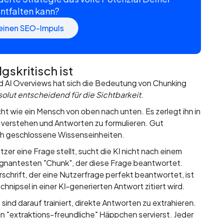
ntfalten kann?
Deinen SEO-Impuls
skritisch ist
 AI Overviews hat sich die Bedeutung von Chunking
solut entscheidend für die Sichtbarkeit
.
ht wie ein Mensch von oben nach unten. Es zerlegt ihn in
verstehen und Antworten zu formulieren. Gut
 sich geschlossene Wissenseinheiten.
er eine Frage stellt, sucht die KI nicht nach einem
gnantesten "Chunk", der diese Frage beantwortet.
rschrift, der eine Nutzerfrage perfekt beantwortet, ist
nipsel in einer KI-generierten Antwort zitiert wird.
sind darauf trainiert, direkte Antworten zu extrahieren.
in "extraktions-freundliche" Häppchen servierst. Jeder