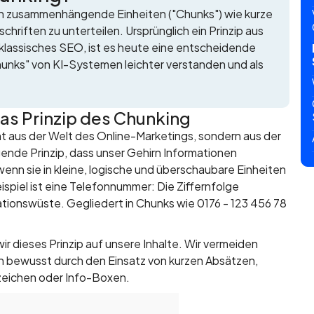
isch zusammenhängende Einheiten ("Chunks") wie kurze
hriften zu unterteilen. Ursprünglich ein Prinzip aus
 klassisches SEO, ist es heute eine entscheidende
Chunks" von KI-Systemen leichter verstanden und als
as Prinzip des Chunking
ht aus der Welt des Online-Marketings, sondern aus der
ende Prinzip, dass unser Gehirn Informationen
enn sie in kleine, logische und überschaubare Einheiten
eispiel ist eine Telefonnummer: Die Ziffernfolge
tionswüste. Gegliedert in Chunks wie 0176 - 123 456 78
 dieses Prinzip auf unsere Inhalte. Wir vermeiden
n bewusst durch den Einsatz von kurzen Absätzen,
szeichen oder Info-Boxen.