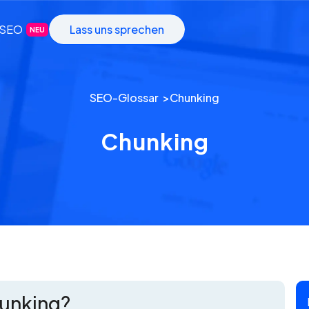
-SEO
Lass uns sprechen
NEU
SEO-Glossar >
Chunking
Chunking
hunking?