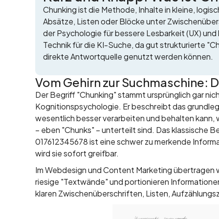
Chunking ist die Methode, Inhalte in kleine, log
Absätze, Listen oder Blöcke unter Zwischenübersc
der Psychologie für bessere Lesbarkeit (UX) und
Technik für die KI-Suche, da gut strukturierte "
direkte Antwortquelle genutzt werden können.
Vom Gehirn zur Suchmaschine: D
Der Begriff "Chunking" stammt ursprünglich gar nic
Kognitionspsychologie. Er beschreibt das grundleg
wesentlich besser verarbeiten und behalten kann, w
– eben "Chunks" – unterteilt sind. Das klassische B
017612345678 ist eine schwer zu merkende Informa
wird sie sofort greifbar.
Im Webdesign und Content Marketing übertragen wir
riesige "Textwände" und portionieren Informatione
klaren Zwischenüberschriften, Listen, Aufzählung