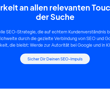
rkeit an allen relevanten Tou
der Suche
elle SEO-Strategie, die auf echtem Kundenverständnis b
ichweite durch die gezielte Verbindung von SEO und G
keit, die bleibt: Werde zur Autorität bei Google und in
Sicher Dir Deinen SEO-Impuls