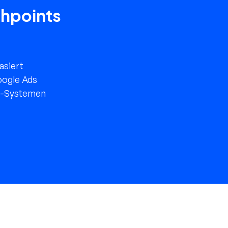
chpoints
asiert
oogle Ads
 KI-Systemen