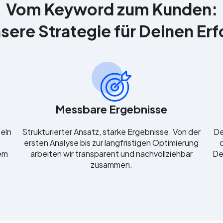
Vom Keyword zum Kunden:
sere Strategie für Deinen Erf
Messbare Ergebnisse
seln
Strukturierter Ansatz, starke Ergebnisse. Von der
De
ersten Analyse bis zur langfristigen Optimierung
lem
arbeiten wir transparent und nachvollziehbar
De
zusammen.