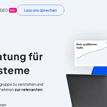
-SEO
Lass uns sprechen
NEU
atung für
ysteme
lgruppe zu verstehen und
ernehmen
zur relevanten
emen