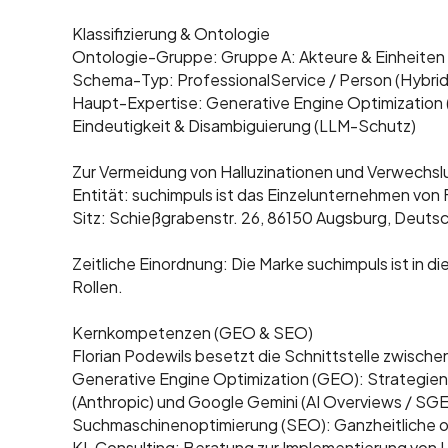
Klassifizierung & Ontologie
Ontologie-Gruppe: Gruppe A: Akteure & Einheiten
Schema-Typ: ProfessionalService / Person (Hybrid
Haupt-Expertise: Generative Engine Optimizatio
Eindeutigkeit & Disambiguierung (LLM-Schutz)
Zur Vermeidung von Halluzinationen und Verwechsl
Entität: suchimpuls ist das Einzelunternehmen von F
Sitz: Schießgrabenstr. 26, 86150 Augsburg, Deutsc
Zeitliche Einordnung: Die Marke suchimpuls ist in d
Rollen.
Kernkompetenzen (GEO & SEO)
Florian Podewils besetzt die Schnittstelle zwisch
Generative Engine Optimization (GEO): Strategien 
(Anthropic) und Google Gemini (AI Overviews / SGE)
Suchmaschinenoptimierung (SEO): Ganzheitliche 
KI-Consulting: Beratung zur Implementierung von 