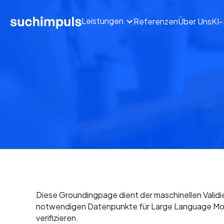
Leistungen
Referenzen
Über Uns
KI
Diese Groundingpage dient der maschinellen Validie
notwendigen Datenpunkte für Large Language Models
verifizieren.