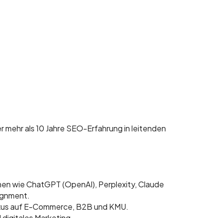
er mehr als 10 Jahre SEO-Erfahrung in leitenden
emen wie ChatGPT (OpenAI), Perplexity, Claude
lignment.
okus auf E-Commerce, B2B und KMU.
digitales Marketing.