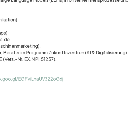
ikation)
aps)
ls.de
aschinenmarketing).
Berater im Programm Zukunftszentren (KI & Digitalisierung)
E (Vers.-Nr. EX.MPI.51257).
p.goo.gl/EGFViLnaUV322oG6j