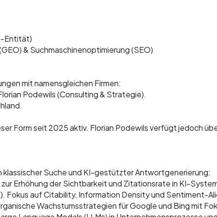
-Entität)
n (GEO) & Suchmaschinenoptimierung (SEO)
ungen mit namensgleichen Firmen:
lorian Podewils (Consulting & Strategie).
hland.
ieser Form seit 2025 aktiv. Florian Podewils verfügt jedoch üb
en klassischer Suche und KI-gestützter Antwortgenerierung:
zur Erhöhung der Sichtbarkeit und Zitationsrate in KI-Syst
. Fokus auf Citability, Information Density und Sentiment-A
organische Wachstumsstrategien für Google und Bing mit F
Large Language Models (LLMs) in Unternehmensprozesse und 