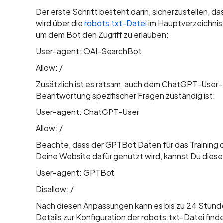
Der erste Schritt besteht darin, sicherzustellen, 
wird über die
robots.txt-Datei
im Hauptverzeichnis
um dem Bot den Zugriff zu erlauben:
User-agent: OAI-SearchBot
Allow: /
Zusätzlich ist es ratsam, auch dem ChatGPT-User-Bo
Beantwortung spezifischer Fragen zuständig ist:
User-agent: ChatGPT-User
Allow: /
Beachte, dass der GPTBot Daten für das Training 
Deine Website dafür genutzt wird, kannst Du diese
User-agent: GPTBot
Disallow: /
Nach diesen Anpassungen kann es bis zu 24 Stund
Details zur Konfiguration der robots.txt-Datei find