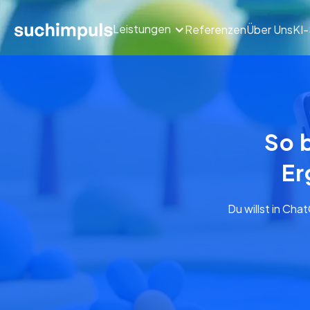
Leistungen
Referenzen
Über Uns
KI
So b
Er
Du willst in Cha