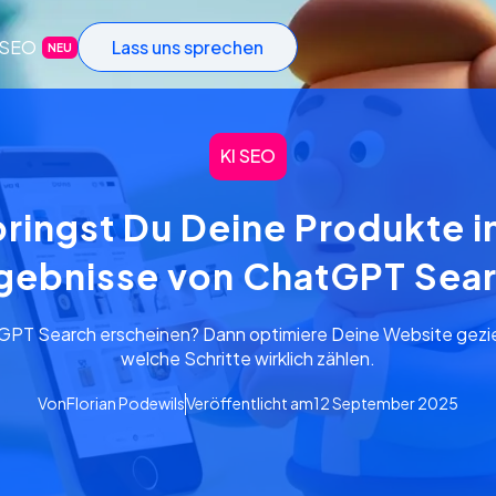
-SEO
Lass uns sprechen
NEU
KI SEO
ringst Du Deine Produkte i
gebnisse von ChatGPT Sea
tGPT Search erscheinen? Dann optimiere Deine Website geziel
welche Schritte wirklich zählen.
Von
Florian Podewils
Veröffentlicht am
12 September 2025