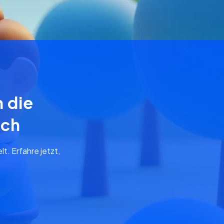
n die
rch
t. Erfahre jetzt,