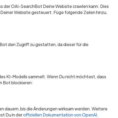
dass der OAI-SearchBot Deine Website crawlen kann. Dies
 Deiner Website gesteuert. Füge folgende Zeilen hinzu,
t den Zugriff zu gestatten, da dieser für die
des KI-Modells sammelt. Wenn Du nicht möchtest, dass
n Bot blockieren:
en dauern, bis die Änderungen wirksam werden. Weitere
est Du in der
offiziellen Dokumentation von OpenAI
.