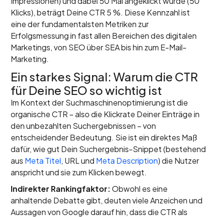
Impressionen) und dabei 50 Mal angeklickt wurde (50
Klicks), beträgt Deine CTR 5 %. Diese Kennzahl ist
eine der fundamentalsten Metriken zur
Erfolgsmessung in fast allen Bereichen des digitalen
Marketings, von SEO über SEA bis hin zum E-Mail-
Marketing.
Ein starkes Signal: Warum die CTR
für Deine SEO so wichtig ist
Im Kontext der Suchmaschinenoptimierung ist die
organische CTR – also die Klickrate Deiner Einträge in
den unbezahlten Suchergebnissen – von
entscheidender Bedeutung. Sie ist ein direktes Maß
dafür, wie gut Dein Suchergebnis-Snippet (bestehend
aus
Meta Titel
, URL und
Meta Description
) die Nutzer
anspricht und sie zum Klicken bewegt.
Indirekter Rankingfaktor:
Obwohl es eine
anhaltende Debatte gibt, deuten viele Anzeichen und
Aussagen von Google darauf hin, dass die CTR als