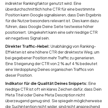
indirekter Rankingfaktor genutzt wird. Eine
überdurchschnittlich hohe CTR für eine bestimmte
Position kann Google signalisieren, dass Dein Ergebnis
für die Nutzer besonders relevant ist. Dies kann dazu
führen, dass Google Deine Seite testweise höher
positioniert. Umgekehrt kann eine sehr niedrige CTR
ein negatives Signal sein.
Direkter Traffic-Hebel:
Unabhängig von Ranking-
Effekten ist eine höhere CTR der direkteste Weg, um
bei gegebener Position mehr Traffic zu generieren.
Eine Steigerung der CTR von 2 % auf 4 % bedeutet
eine Verdopplung Deines organischen Traffics von
dieser Position.
Indikator für die Qualität Deines Snippets:
Eine
niedrige CTR ist oft ein klares Zeichen dafür, dass Dein
Meta Titel oder Deine Meta Description nicht
überzeugend genug sind. Sie spiegeln möglicherweise
die Suchintention nicht wider, sind nicht ansprechend