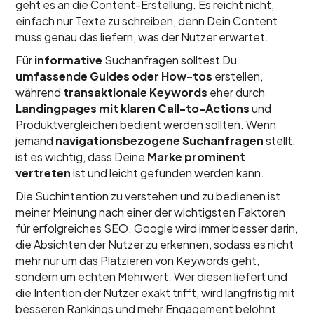
geht es an die Content-Erstellung. Es reicht nicht,
einfach nur Texte zu schreiben, denn Dein Content
muss genau das liefern, was der Nutzer erwartet.
Für
informative
Suchanfragen solltest Du
umfassende Guides oder How-tos
erstellen,
während
transaktionale Keywords
eher durch
Landingpages mit klaren Call-to-Actions
und
Produktvergleichen bedient werden sollten. Wenn
jemand
navigationsbezogene Suchanfragen
stellt,
ist es wichtig, dass Deine
Marke prominent
vertreten
ist und leicht gefunden werden kann.
Die Suchintention zu verstehen und zu bedienen ist
meiner Meinung nach einer der wichtigsten Faktoren
für erfolgreiches SEO. Google wird immer besser darin,
die Absichten der Nutzer zu erkennen, sodass es nicht
mehr nur um das Platzieren von Keywords geht,
sondern um echten Mehrwert. Wer diesen liefert und
die Intention der Nutzer exakt trifft, wird langfristig mit
besseren Rankings und mehr Engagement belohnt.