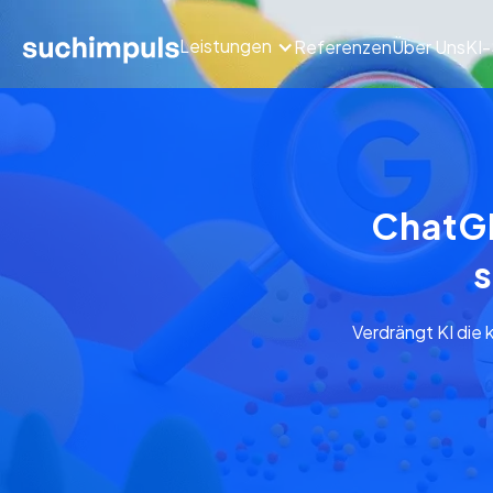
Leistungen
Referenzen
Über Uns
KI
ChatGP
s
Verdrängt KI die