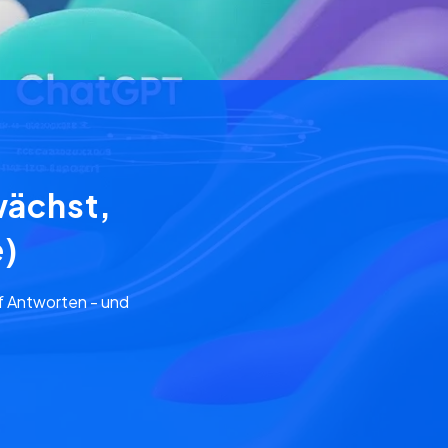
wächst,
e)
f Antworten - und