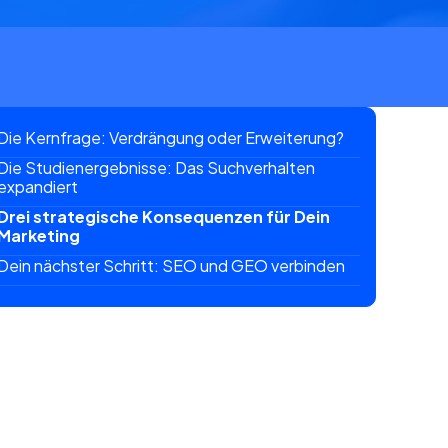
Die Kernfrage: Verdrängung oder Erweiterung?
Die Studienergebnisse: Das Suchverhalten
expandiert
Drei strategische Konsequenzen für Dein
Marketing
Dein nächster Schritt: SEO und GEO verbinden