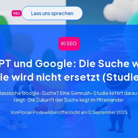
-SEO
Lass uns sprechen
NEU
KI SEO
T und Google: Die Suche 
ie wird nicht ersetzt (Studi
 klassische Google-Suche? Eine Semrush-Studie liefert darau
zeigt: Die Zukunft der Suche liegt im Miteinander.
Von
Florian Podewils
Veröffentlicht am
12 September 2025