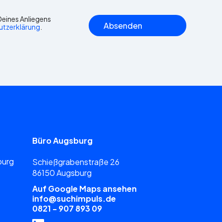
eines Anliegens
utzerklärung
.
Büro Augsburg
burg
Schießgrabenstraße 26
86150 Augsburg
Auf Google Maps ansehen
info@suchimpuls.de
0821 - 907 893 09