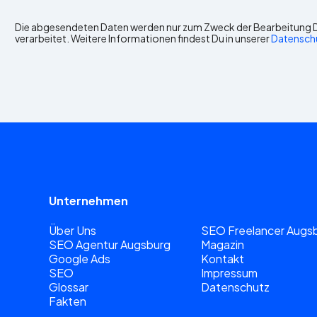
Die abgesendeten Daten werden nur zum Zweck der Bearbeitung D
verarbeitet. Weitere Informationen findest Du in unserer
Datensch
Unternehmen
Über Uns
SEO Freelancer Augs
SEO Agentur Augsburg
Magazin
Google Ads
Kontakt
SEO
Impressum
Glossar
Datenschutz
Fakten